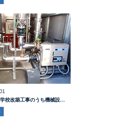
01
学校改築工事のうち機械設…
事