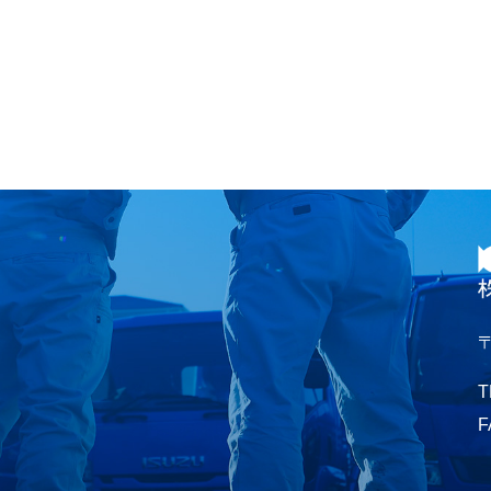
〒
T
F