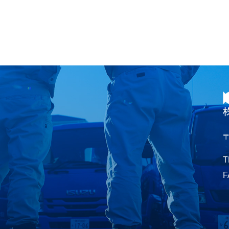
〒
T
F