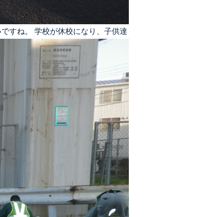
すね。 学校が休校になり、子供達