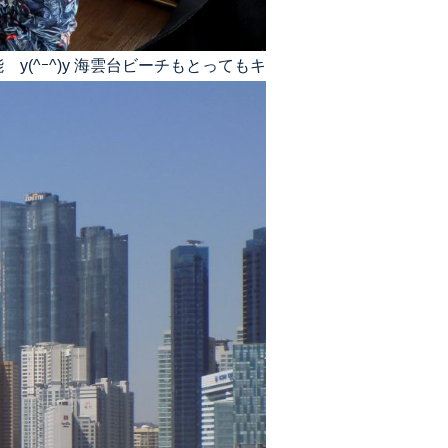
^ｰ^)y 海雲台ビーチもとってもキ