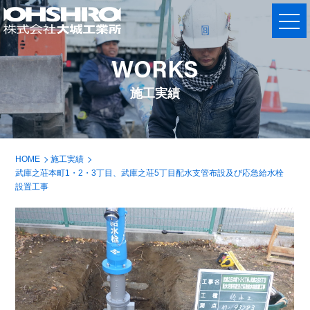
WORKS
施工実績
HOME
施工実績
武庫之荘本町1・2・3丁目、武庫之荘5丁目配水支管布設及び応急給水栓
設置工事