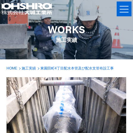
WORKS
施工実績
HOME
施工実績
東園田町4丁目配水本管及び配水支管布設工事