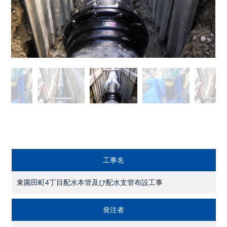
工事名
東園田町4丁目配水本管及び配水支管布設工事
発注者