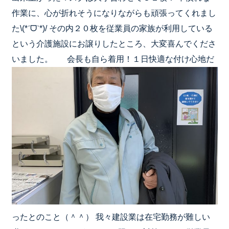
作業に、心が折れそうになりながらも頑張ってくれまし
た\(*ˊᗜˋ*)/ その内２０枚を従業員の家族が利用している
という介護施設にお譲りしたところ、大変喜んでくださ
いました。
会長も自ら着用！１日快適な付け心地だ
ったとのこと（＾＾） 我々建設業は在宅勤務が難しい