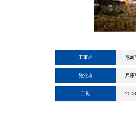
工事名
尼崎
発注者
兵庫
工期
2003