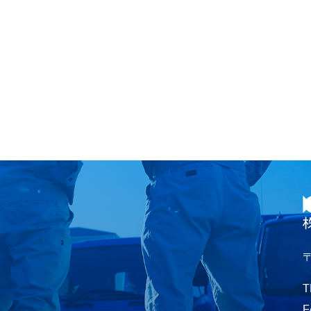
〒
T
F