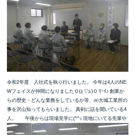
令和2年度 入社式を執り行いました。 今年は4人のNE
Wフェイスが仲間になりましたＯ(≧▽≦)Ｏ ﾜｰｲ♪ 創業か
らの歴史・どんな業務をしているか等、㈱大城工業所の
事を沢山知ってもらいました。 真剣に話を聞いている4
人。
午後からは現場見学に(^^♪ 現地にいてる先輩や