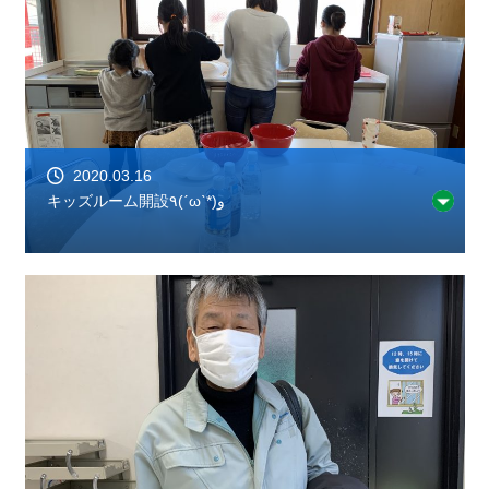
2020.03.16
キッズルーム開設٩(ˊωˋ*)و